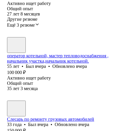
Активно ищет работу
Общий опыт
27
лет
8
месяцев
Другие резюме
Ещё 3 резюме
оператор котельной, мастер тепловодоснабжения ,
начальник участка,начальник котельной.
55
лет
•
Был
вчера
•
Обновлено
вчера
100 000
₽
Активно ищет работу
Общий опыт
35
лет
3
месяца
Слесарь по ремонту грузовых автомобилей
33
года
•
Был
вчера
•
Обновлено
вчера
150 000
₽