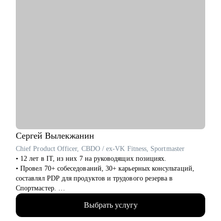
• Решить карьерные вопросы.
Кому могу помочь:
• IT-специалистам в направлениях Product Management,
Project Management, Program Management, Business Analysis.
• Другим специалистам в направлениях HR, Финансы,
Юриспруденция, Продажи, Маркетинг.
Сергей
Вылекжанин
Chief Product Officer, CBDO / ex-VK Fitness, Sportmaster
• 12 лет в IT, из них 7 на руководящих позициях.
• Провел 70+ собеседований, 30+ карьерных консультаций,
составлял PDP для продуктов и трудового резерва в
Спортмастер.
• В Спортмастер с 0 выстроил экосистему сервисов до оборота
Выбрать услугу
ХХ млрд руб., MAU до X млн пользователей.
• В VK отвечал за направления VK Fitness - XX млн MAU