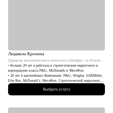
Людмила
Крохина
Директор консалтингового агентства LKInsights / ex-Procter & Gamble, МегаФон
• Больше 20 лет я работала в стратегическом маркетинге в
корпорациях класса P&G, McDonalds и МегаФон.
• 20 лет в крупнейших Компаниях: P&G, Wrigley, SABMiller,
Efes Rus, McDonald’s, МегаФон. Стратегический маркетинг,
исследования и аналитика.
Выбрать услугу
• Училась сама и развивала своих сотрудников, искала новую
работу и адаптировалась, нанимала и оптимизировала,
запускала проекты и строила процессы, формулировала
стратегии и договаривалась с руководством.
• Формировала команды с нуля и интегрировала, вырастила