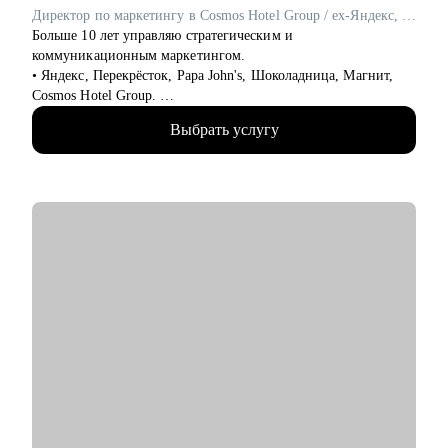
Директор по маркетингу в Cosmos Hotel Group / ex-Яндекс, Перекрёсток, Papa John's
Больше 10 лет управляю стратегическим и
коммуникационным маркетингом.
• Яндекс, Перекрёсток, Papa John's, Шоколадница, Магнит,
Cosmos Hotel Group.
• ТОП 4 СМО рейтинга Коммерсантъ.
Выбрать услугу
• Два высших образования: МИСИ и Финансовая академия
при Правительстве РФ. Сертифицированный бизнес-трекер.
Ментор в проекте Phoenix Education.
• С 2019 года провел 1000+ часов личных консультаций.
• Веду проекты «Естественный маркетинг» и «Точка
Ясности».
Как я работаю:
• каждая консультация начинается до встречи - вы присылаете
резюме и задачу, я изучаю материалы и готовлю план
разбора.
• всегда разбираю ваши сильные и слабые стороны в твердых
и мягких навыках, показываю, что и как улучшить, где и как
собрать недостающие компетенции
• после сессии вы получаете структурированное содержание
консультации, ваш мастер профиль, вытекающие из него
резюме, сопроводительные письма и другие материалы для