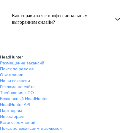
Консультация по выгоранию на работе
индивидуальные консультации онлайн.
текущем месте работы и о том, кому он будет
помогает понять причины эмоционального
полезен, с какими запросами работает.
Как справиться с профессиональным
истощения, разработать персональный план
выгоранием онлайн?
Вы точно найдёте того, кто вам нужен!
восстановления и снова обрести энергию
На платформе hh.ru вы можете получить
и мотивацию в профессиональной
онлайн-консультации экспертов, которые
деятельности.
научат вас эффективно справляться
HeadHunter
с профессиональным выгоранием,
Размещение вакансий
Поиск по резюме
восстанавливать баланс и достигать карьерных
О компании
целей без стресса.
Наши вакансии
Реклама на сайте
Требования к ПО
Безопасный HeadHunter
HeadHunter API
Партнерам
Инвесторам
Каталог компаний
Поиск по вакансиям в Зольской