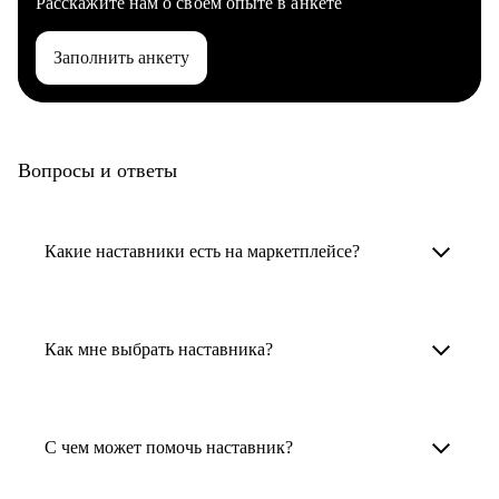
Расскажите нам о своем опыте в анкете
Заполнить анкету
Вопросы и ответы
Какие наставники есть на маркетплейсе?
Карьерные наставники — это HR-
специалисты, карьерные консультанты,
Как мне выбрать наставника?
психологи, резюмерайтеры и менторы.
Умный поиск поможет в три клика выбрать
Менторы работают в ИТ, дизайне, других
наставника для достижения вашей цели.
С чем может помочь наставник?
узкоспециализированных сферах. Они
помогут прокачать навыки, построить