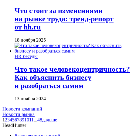
Что стоит за изменениями
на рынке труда: тренд-репорт
от hh.ru
18 ноября 2025
HR-беседы
Что такое человеко­центричность?
Как объяснить бизнесу
и разобраться самим
13 ноября 2024
Новости компаний
Новости рынка
1
2
3
4
5
6
7
8
9
10
11
...
48
дальше
HeadHunter
Размещение вакансий