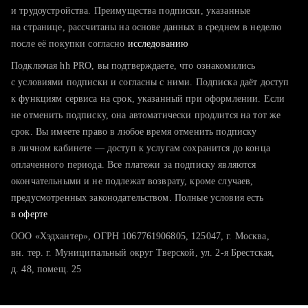
тратите много времени на поиск и вручную поднимаете
и трудоустройства. Преимущества подписки, указанные
резюме
на странице, рассчитаны на основе данных в среднем в неделю
после её покупки согласно
хотите сравнить себя с конкурентами и оценить шансы
исследованию
Подключая hh PRO, вы подтверждаете, что ознакомились
с условиями подписки и согласны с ними. Подписка даёт доступ
к функциям сервиса на срок, указанный при оформлении. Если
не отменить подписку, она автоматически продлится на тот же
срок. Вы имеете право в любое время отменить подписку
в личном кабинете — доступ к услугам сохранится до конца
оплаченного периода. Все платежи за подписку являются
окончательными и не подлежат возврату, кроме случаев,
предусмотренных законодательством. Полные условия есть
в оферте
ООО «Хэдхантер», ОГРН 1067761906805, 125047, г. Москва,
вн. тер. г. Муниципальный округ Тверской, ул. 2-я Брестская,
д. 48, помещ. 25